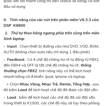
Ipad, kết nối thành công thì đèn Status sẽ sáng) và bắt
đầu sử dụng.
II. Tính năng của các nút trên phần mềm V6.3.3 của
DSP
K9800
1. Thứ tự theo hàng ngang phía trên cùng trên màn
hình laptop
-
Input
: Chọn thiết bị đường vào như DVD ,VOD, BGM,
AUTO (không chọn auto nếu chỉ dùng 1 đầu phát)
-
Feedback
: Có 4 chế độ chống hú rít tự động từ FBX1
đến FBX4 và OFF là tắt chế độ chống hú rít,
thông
thường chọn FBX2
, tính năng này có thể kích hoạt
nhanh bằng cả đ.khiển, Ipad, Iphone và laptop.
+ Chọn
Nhạc Vàng, Nhạc Trẻ, Remix, Tổng Hợp
…sau
đó bấm
Load
để kích hoạt chế độ đã được cài đặt sẵn.
-
Load
: bấm để kích hoạt các chế độ đã cài đặt sẵn
trong thiết bị K1000, các chế độ này sẽ tùy theo phòng