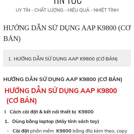
UY TÍN - CHẤT LƯỢNG - HIỆU QUẢ - NHIỆT TÌNH
HƯỚNG DẪN SỬ DỤNG AAP K9800 (CƠ
BẢN)
HƯỚNG DẪN SỬ DỤNG AAP K9800 (CƠ BẢN)
HƯỚNG DẪN SỬ DỤNG AAP K9800 (CƠ BẢN)
HƯỚNG DẪN SỬ DỤNG AAP K9800
(CƠ BẢN)
I Cách cài đặt & kết nối thiết bị
K9800
1. Dùng bằng laptop (Máy tính sách tay)
-
Cài đặt
phần mềm
K9800
bằng đĩa kèm theo, copy