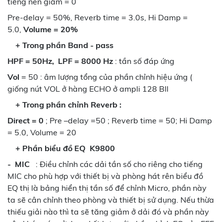
tiếng nên giảm = 0
Pre-delay = 50%, Reverb time = 3.0s, Hi Damp =
5.0,
Volume = 20%
+ Trong phần Band - pass
HPF = 50Hz, LPF = 8000 Hz
: tần số đáp ứng
Vol
= 50 : âm lượng tổng của phần chỉnh hiệu ứng (
giống nút VOL ở hàng ECHO ở ampli 128 BII
+ Trong phần chỉnh Reverb :
Direct = 0
; Pre –delay =50 ; Reverb time = 50; Hi Damp
= 5.0, Volume = 20
+ Phần biểu đồ EQ
K9800
-
MIC
: Điều chỉnh các dải tần số cho riêng cho tiếng
MIC cho phù hợp với thiết bị và phòng hát rên biểu đồ
EQ thị là bảng hiển thị tần số để chỉnh Micro, phần này
ta sẽ cân chỉnh theo phòng và thiết bị sử dụng. Nếu thừa
thiếu giải nào thì ta sẽ tăng giảm ở dải đó và phần này