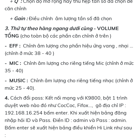
+
Q :
Chọn độ mở rộng hay thu hẹp tần số đã chọn để
căn chỉnh
+
Gain :
Điều chỉnh âm lượng tần số đã chọn
3. Thứ tự theo hàng ngang dưới cùng
- VOLUME
TỔNG
(cho toàn bộ các phần căn chỉnh ở trên )
-
EFF :
Chỉnh âm lượng cho phần hiệu ứng vang , nhại …
(chỉnh ở mức 38 - 40 )
-
MIC :
Chỉnh âm lượng cho riêng tiếng Mic (chỉnh ở mức
35 - 40)
-
MUSIC :
Chỉnh âm lượng cho riêng tiếng nhạc (chỉnh ở
mức 25 - 40).
4.
Cách đổi pass: Kết nối mạng với K9800, bật 1 trình
duyệt web nào đó như CocCoc, Fifox…, gõ địa chỉ IP :
192.168.16.254 bấm enter. Khi xuất hiện bảng đăng
nhập hỏi ID và Pass. Điền ID : admin và Pass : admin.
Bấm enter sẽ xuất hiện bảng điều khiển Hi Link như sau
: