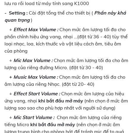
lưu ra rồi load từ máy tính sang K1000
-
Setting :
Cài đặt tổng thể cho thiết bị (
Phần này khá
quan trọng
)
+
Effect Max Volume :
Chọn mức âm lượng tối đa cho
phần chỉnh hiệu ứng vang, nhại …(đặt từ 36 - 40) tùy thể
loại nhạc, loa, kích thước và vật liệu cách âm, tiêu âm
của phòng
+
Mic Max Volume :
Chọn mức âm lượng tối đa cho âm
lượng của riêng đường Micro. (đặt từ 30 - 40)
+
Music Max Volume :
Chọn mức âm lượng tối đa cho
âm lượng của riêng Nhạc. (đặt từ 20- 40)
+
Effect Start Volume :
Chọn mức âm lượng của hiệu
ứng vang, nhại
khi bắt đầu mở máy
(nên chọn ở mức âm
lượng sao sao cho phù hợp nhất với người sử dụng)
+
Mic Start Volume :
Chọn mức âm lượng của riêng
tiếng Micro
khi bắt đầu mở máy
(nên chọn ở mức âm
lượng trung bình cho phòng hát để tránh mic để to quá