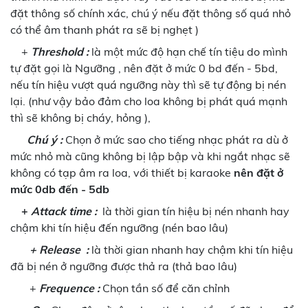
đặt thông số chính xác, chú ý nếu đặt thông số quá nhỏ
có thể âm thanh phát ra sẽ bị nghẹt )
+
Threshold :
là một mức độ hạn chế tín tiệu do mình
tự đặt gọi là Ngưỡng , nên đặt ở mức 0 bd đến - 5bd,
nếu tín hiệu vượt quá ngưỡng này thì sẽ tự động bị nén
lại. (như vậy bảo đảm cho loa không bị phát quá mạnh
thì sẽ không bị cháy, hỏng ),
Chú ý :
Chọn ở mức sao cho tiếng nhạc phát ra dù ở
mức nhỏ mà cũng không bị lập bập và khi ngắt nhạc sẽ
không có tạp âm ra loa, với thiết bị karaoke
nên đặt ở
mức 0db đến - 5db
+
Attack time :
là thời gian tín hiệu bị nén nhanh hay
chậm khi tín hiệu đến ngưỡng (nén bao lâu)
+ Release :
là thời gian nhanh hay chậm khi tín hiệu
đã bị nén ở ngưỡng được thả ra (thả bao lâu)
+
Frequence :
Chọn tần số để căn chỉnh