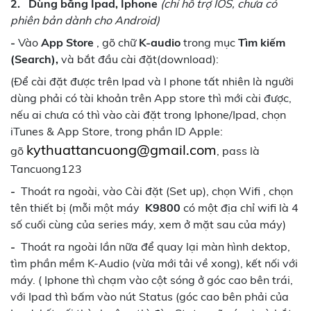
2. Dùng bằng Ipad, Iphone
(chỉ hỗ trợ IOS, chưa có
phiên bản dành cho Android)
-
Vào
App Store
, gõ chữ
K-audio
trong mục
Tìm kiếm
(Search),
và bắt đầu cài đặt(download):
(Để cài đặt được trên Ipad và I phone tất nhiên là người
dùng phải có tài khoản trên App store thì mới cài được,
nếu ai chưa có thì vào cài đặt trong Iphone/Ipad, chọn
iTunes & App Store, trong phần ID Apple:
kythuattancuong@gmail.com
gõ
, pass là
Tancuong123
-
Thoát ra ngoài, vào Cài đặt (Set up), chọn Wifi , chọn
tên thiết bị (mỗi một máy
K9800
có một địa chỉ wifi là 4
số cuối cùng của series máy, xem ở mặt sau của máy)
-
Thoát ra ngoài lần nữa để quay lại màn hình dektop,
tìm phần mềm K-Audio (vừa mới tải về xong), kết nối với
máy. ( Iphone thì chạm vào cột sóng ở góc cao bên trái,
với Ipad thì bấm vào nút Status (góc cao bên phải của