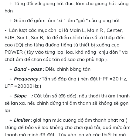
+ Tăng đối với giọng hát đục, làm cho giọng hát sáng
hơn
+ Giảm để giảm âm “xì “ âm “gió “ của giọng hát
-
Lần lượt các mục còn lại là Main L, Main R , Center,
SUB, Sur L, Sur R, là để điều chỉnh tần số từ thấp đến
cao (EQ) cho từng đường tiếng từ thiết bị xuống cục
POWER ( tùy vào từng loại loa, khả năng “chịu đòn “ và
chất âm để chọn các tần số sao cho phù hợp ).
+
Band - pass :
Điều chỉnh băng tần
+
Frequency :
Tần số đáp ứng ( nên đặt HPF =20 Hz,
LPF =20000Hz )
+
Slope :
Cắt tần số (độ dốc): nếu thoải thì âm thanh
sẽ lan xa, nếu chỉnh đứng thì âm thanh sẽ không sẽ gọn
lại
+
Limiter :
giới hạn mức cường độ âm thanh phát ra (
Dùng để bảo vệ loa không cho chơi quá tải, quá mức âm
thanh mà mình đã đặt . Tùy vào loa và các thiết bị mà