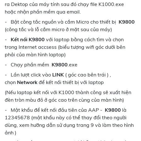
ra Dektop của máy tính sau đó chạy file K1000.exe
hoặc nhận phần mềm qua email.
- Bật công tắc nguồn và cắm Micro cho thiết bị
K9800
(công tắc và lỗ cắm micro ở mặt sau của máy)
-
Kết nối
K9800
với laptop bằng cách tìm và chọn
trong Internet accsess (biểu tượng wifi góc dưới bên
phải của màn hình laptop)
- Chạy phần mềm
K9800
.exe
- Lần lượt click vào
LINK
( góc cao bên trái ) ,
chọn
Network
để kết nối thiết bị với laptop
(Nếu laptop kết nối với K1000 thành công sẽ xuất hiện
đèn tròn màu đỏ ở góc cao trên cùng của màn hình)
- Mật khẩu để kết nối đầu tiên của AAP -
K9800
là
12345678 (mật khẩu này có thể thay đổi theo người
dùng, xem hưỡng dẫn sử dụng trang 9 và làm theo hình
ảnh )