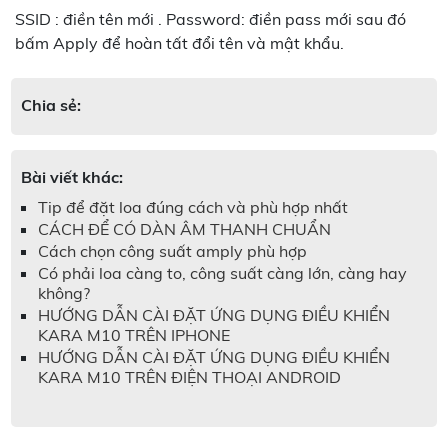
SSID : điền tên mới . Password: điền pass mới sau đó
bấm Apply để hoàn tất đổi tên và mật khẩu.
Chia sẻ:
Bài viết khác:
Tip để đặt loa đúng cách và phù hợp nhất
CÁCH ĐỂ CÓ DÀN ÂM THANH CHUẨN
Cách chọn công suất amply phù hợp
Có phải loa càng to, công suất càng lớn, càng hay
không?
HƯỚNG DẪN CÀI ĐẶT ỨNG DỤNG ĐIỀU KHIỂN
KARA M10 TRÊN IPHONE
HƯỚNG DẪN CÀI ĐẶT ỨNG DỤNG ĐIỀU KHIỂN
KARA M10 TRÊN ĐIỆN THOẠI ANDROID