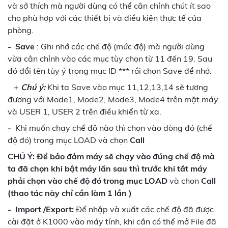
và sở thích mà người dùng có thể cân chỉnh chút ít sao
cho phù hợp với các thiết bị và điều kiện thực tế của
phòng.
-
Save
: Ghi nhớ các chế độ (mức độ) mà người dùng
vừa cân chỉnh vào các mục tùy chọn từ 11 đến 19. Sau
đó đổi tên tùy ý trọng mục ID *** rồi chọn Save để nhớ.
+
Chú ý:
Khi ta Save vào mục 11,12,13,14 sẽ tương
đương với Mode1, Mode2, Mode3, Mode4 trên mặt máy
và USER 1, USER 2 trên điều khiển từ xa.
-
Khị muốn chạy chế độ nào thì chọn vào dòng đó (chế
độ đó) trong mục LOAD và chọn
Call
CHÚ Ý: Để bảo đảm máy sẽ chạy vào đúng chế độ mà
ta đã chọn khi bật máy lần sau thì trước khi tắt máy
phải chọn vào chế độ đó trong mục LOAD
và chọn
Call
(thao tác này chỉ cần làm 1 lần )
-
Import /Export:
Để nhập và xuất các chế độ đã được
cài đặt ở K1000 vào máy tính, khi cần có thể mở File đã