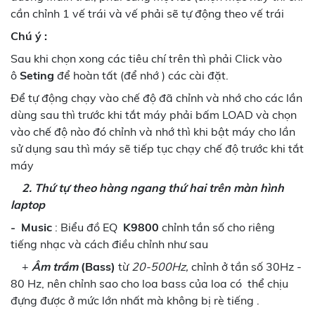
cần chỉnh 1 vế trái và vế phải sẽ tự động theo vế trái
Chú ý :
Sau khi chọn xong các tiêu chí trên thì phải Click vào
ô
Seting
để hoàn tất (để nhớ ) các cài đặt.
Để tự động chạy vào chế độ đã chỉnh và nhớ cho các lần
dùng sau thì trước khi tắt máy phải bấm LOAD và chọn
vào chế độ nào đó chỉnh và nhớ thì khi bật máy cho lần
sử dụng sau thì máy sẽ tiếp tục chạy chế độ trước khi tắt
máy
2. Thứ tự theo hàng ngang thứ hai trên màn hình
laptop
-
Music
: Biểu đồ EQ
K9800
chỉnh tần số cho riêng
tiếng nhạc và cách điều chỉnh như sau
+
Âm trầm
(Bass)
từ
20-500Hz,
chỉnh ở tần số 30Hz -
80 Hz, nên chỉnh sao cho loa bass của loa có thể chịu
đựng được ở mức lớn nhất mà không bị rè tiếng .