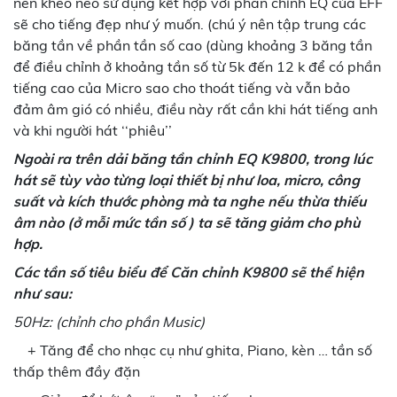
nên khéo néo sử dụng kết hợp với phần chỉnh EQ của EFF
sẽ cho tiếng đẹp như ý muốn. (chú ý nên tập trung các
băng tần về phần tần số cao (dùng khoảng 3 băng tần
để điều chỉnh ở khoảng tần số từ 5k đến 12 k để có phần
tiếng cao của Micro sao cho thoát tiếng và vẫn bảo
đảm âm gió có nhiều, điều này rất cần khi hát tiếng anh
và khi người hát ‘‘phiêu’’
Ngoài ra trên dải băng tần chỉnh EQ K9800
, trong lúc
hát sẽ tùy vào từng loại thiết bị như loa, micro, công
suất và kích thước phòng mà ta nghe nếu thừa thiếu
âm nào (ở mỗi mức tần số ) ta sẽ tăng giảm cho phù
hợp.
Các tần số tiêu biểu để Căn chỉnh K9800 sẽ thể hiện
như sau:
50Hz: (chỉnh cho phần Music)
+ Tăng để cho nhạc cụ như ghita, Piano, kèn … tần số
thấp thêm đầy đặn