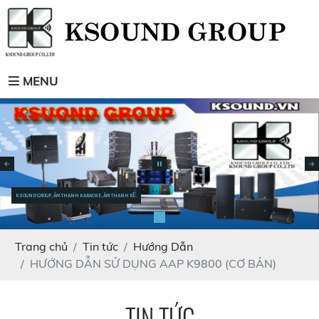
MENU
KSOUND GROUP, ÂM THANH KARAOKE, ÂM THANH RẺ
Trang chủ
Tin tức
Hướng Dẫn
HƯỚNG DẪN SỬ DỤNG AAP K9800 (CƠ BẢN)
TIN TỨC