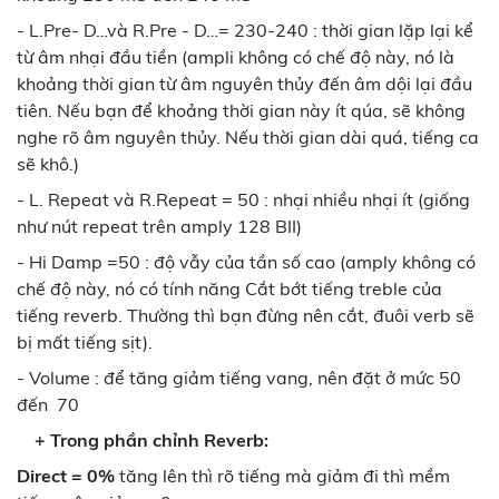
- L.Pre- D…và R.Pre - D…= 230-240 : thời gian lặp lại kể
từ âm nhại đầu tiền (ampli không có chế độ này, nó là
khoảng thời gian từ âm nguyên thủy đến âm dội lại đầu
tiên. Nếu bạn để khoảng thời gian này ít qúa, sẽ không
nghe rõ âm nguyên thủy. Nếu thời gian dài quá, tiếng ca
sẽ khô.)
- L. Repeat và R.Repeat = 50 : nhại nhiều nhại ít (giống
như nút repeat trên amply 128 BII)
- Hi Damp =50 : độ vẫy của tần số cao (amply không có
chế độ này, nó có tính năng Cắt bớt tiếng treble của
tiếng reverb. Thường thì bạn đừng nên cắt, đuôi verb sẽ
bị mất tiếng sịt).
- Volume : để tăng giảm tiếng vang, nên đặt ở mức 50
đến 70
+ Trong phần chỉnh Reverb:
Direct = 0%
tăng lên thì rõ tiếng mà giảm đi thì mềm