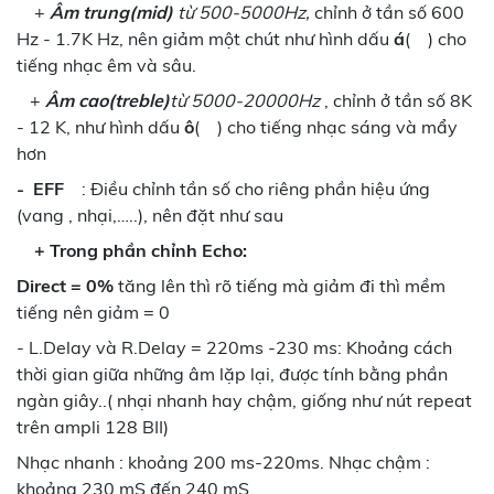
+
Âm trung(mid)
từ 500-5000Hz,
chỉnh ở tần số 600
Hz - 1.7K Hz, nên giảm một chút như hình dấu
á
( ) cho
tiếng nhạc êm và sâu.
+
Âm cao(treble)
từ 5000-20000Hz
, chỉnh ở tần số 8K
- 12 K, như hình dấu
ô
( ) cho tiếng nhạc sáng và mẩy
hơn
-
EFF
: Điều chỉnh tần số cho riêng phần hiệu ứng
(vang , nhại,…..), nên đặt như sau
+ Trong phần chỉnh Echo:
Direct = 0%
tăng lên thì rõ tiếng mà giảm đi thì mềm
tiếng nên giảm = 0
- L.Delay và R.Delay = 220ms -230 ms: Khoảng cách
thời gian giữa những âm lặp lại, được tính bằng phần
ngàn giây..( nhại nhanh hay chậm, giống như nút repeat
trên ampli 128 BII)
Nhạc nhanh : khoảng 200 ms-220ms. Nhạc chậm :
khoảng 230 mS đến 240 mS