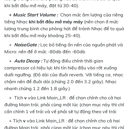
khi bắt đầu mở máy, đặt từ 30-40).
+
Music Start Volume :
Chọn mức âm lượng của riêng
tiếng Nhạc
khi bắt đầu mở máy máy
(nên chọn ở mức
lượng trung bình cho phòng hát để tránh Nhạc để to quá
khi bắt đầu mở máy khoảng 25-40).
+
NoiseGate :
Lọc bỏ tiếng ồn nền của nguồn phát và
Micro: nên để ở mức -80db đến -60db
+
Auto Decay :
Tự động điều chỉnh thời gian
compressor có hiệu lực khi tín hiệu đầu vào rớt xuống
dưới ngưỡng. (Độ dài của đuôi reverb. Với tiếng ca, nhạc
chậm nên để đuôi dài (chừng 2.0 đến 3.2 giây). Nhạc
nhanh chừng 1.2 đến 1.8 giây.)
+ Tích
v
vào Link Main_LR : để chọn chỉnh cho cả hai
đường Main trái, phải cùng một lúc (chọn mục này thì chỉ
cần chỉnh 1 vế trái và vế phải sẽ tự động theo vế trái
+ Tích
v
vào Link Main_LR : để chọn chỉnh cho cả hai
đường Main trái, phải cùng một lúc (chọn mục này thì chỉ