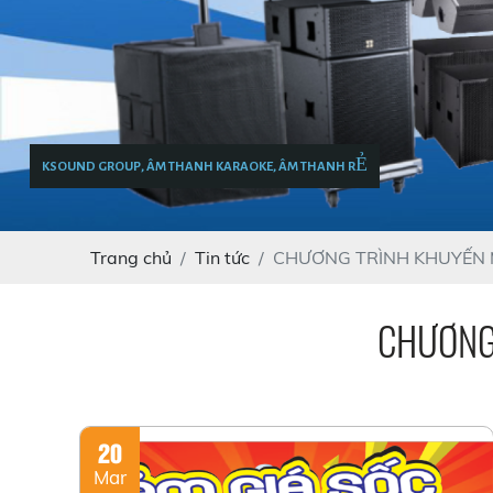
KSOUND GROUP, ÂM THANH KARAOKE, ÂM THANH RẺ
Trang chủ
Tin tức
CHƯƠNG TRÌNH KHUYẾN M
CHƯƠNG 
20
Mar