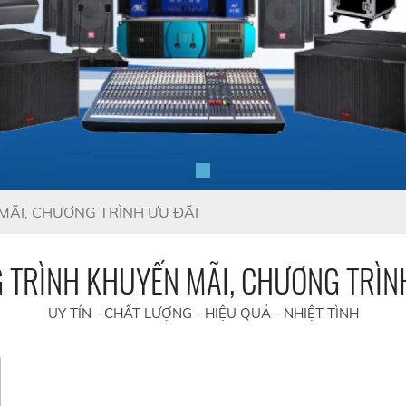
ÃI, CHƯƠNG TRÌNH ƯU ĐÃI
TRÌNH KHUYẾN MÃI, CHƯƠNG TRÌN
UY TÍN - CHẤT LƯỢNG - HIỆU QUẢ - NHIỆT TÌNH