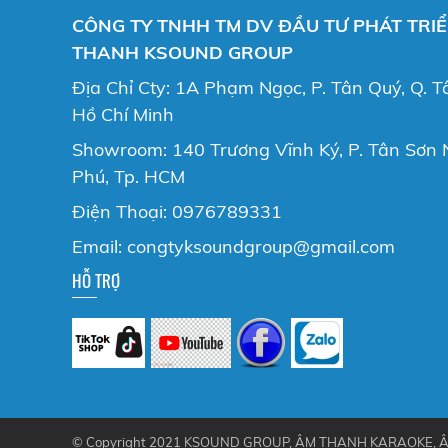
CÔNG TY TNHH TM DV ĐẦU TƯ PHÁT TRI
THANH KSOUND GROUP
Địa Chỉ Cty: 1A Phạm Ngọc, P. Tân Quý, Q. T
Hồ Chí Minh
Showroom: 140 Trương Vĩnh Ký, P. Tân Sơn N
Phú, Tp. HCM
Điện Thoại: 0976789331
Email: congtyksoundgroup@gmail.com
HỖ TRỢ
© Copyright 2021 KSOUND GROUP, ÂM THANH KARAOKE, Â