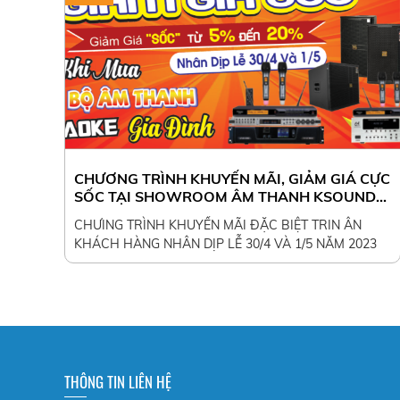
CHƯƠNG TRÌNH KHUYẾN MÃI, GIẢM GIÁ CỰC
SỐC TẠI SHOWROOM ÂM THANH KSOUND
GROUP
CHƯING TRÌNH KHUYẾN MÃI ĐẶC BIỆT TRIN ÂN
KHÁCH HÀNG NHÂN DỊP LỄ 30/4 VÀ 1/5 NĂM 2023
THÔNG TIN LIÊN HỆ