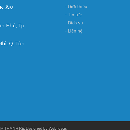
- Giới thiệu
ỂN ÂM
- Tin tức
- Dịch vụ
ân Phú, Tp.
- Liên hệ
hì, Q. Tân
M THANH RẺ. Designed by
Web Ideas