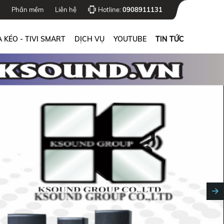
Phần mềm
Liên hệ
Hotline:
0908911131
 KÉO - TIVI SMART
DỊCH VỤ
YOUTUBE
TIN TỨC