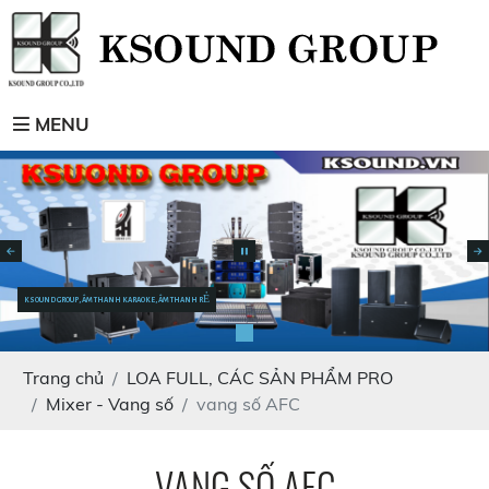
MENU
KSOUND GROUP, ÂM THANH KARAOKE, ÂM THANH RẺ
Trang chủ
LOA FULL, CÁC SẢN PHẨM PRO
Mixer - Vang số
vang số AFC
VANG SỐ AFC