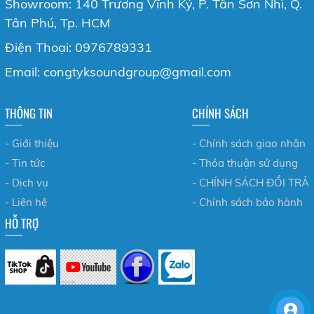
Showroom: 140 Trương Vĩnh Ký, P. Tân Sơn Nhì, Q.
Tân Phú, Tp. HCM
Điện Thoại: 0976789331
Email: congtyksoundgroup@gmail.com
THÔNG TIN
CHÍNH SÁCH
- Giới thiệu
- Chính sách giao nhận
- Tin tức
- Thỏa thuận sử dụng
- Dịch vụ
- CHÍNH SÁCH ĐỔI TRẢ
- Liên hệ
- Chính sách bảo hành
HỖ TRỢ