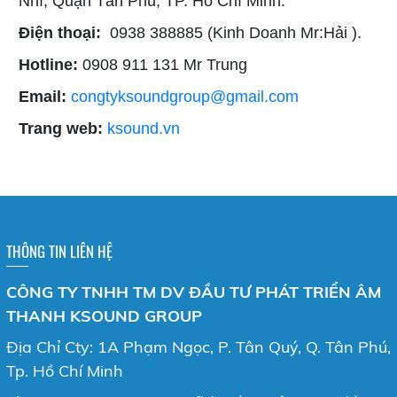
Nhì, Quận Tân Phú, TP. Hồ Chí Minh.
Điện thoại:
0938 388885 (Kinh Doanh Mr:Hải ).
Hotline:
0908 911 131 Mr Trung
Email:
congtyksoundgroup@gmail.com
Trang web:
ksound.vn
THÔNG TIN LIÊN HỆ
CÔNG TY TNHH TM DV ĐẦU TƯ PHÁT TRIỂN ÂM
THANH KSOUND GROUP
Địa Chỉ Cty: 1A Phạm Ngọc, P. Tân Quý, Q. Tân Phú,
Tp. Hồ Chí Minh