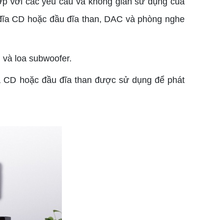
ợp với các yêu cầu và không gian sử dụng của
ầu đĩa CD hoặc đầu đĩa than, DAC và phòng nghe
g và loa subwoofer.
a CD hoặc đầu đĩa than được sử dụng để phát