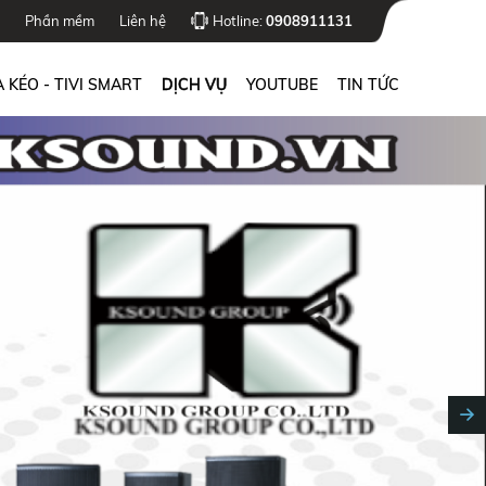
Phần mềm
Liên hệ
Hotline:
0908911131
 KÉO - TIVI SMART
DỊCH VỤ
YOUTUBE
TIN TỨC