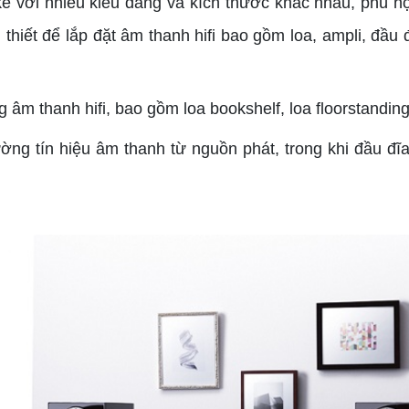
 với nhiều kiểu dáng và kích thước khác nhau, phù h
n thiết để lắp đặt âm thanh hifi bao gồm loa, ampli, đ
 âm thanh hifi, bao gồm loa bookshelf, loa floorstandin
ng tín hiệu âm thanh từ nguồn phát, trong khi đầu đĩ