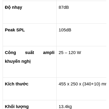
Độ nhạy
87dB
Peak SPL
105dB
Công suất ampli 
25 – 120 W
khuyến nghị
Kích thước
455 x 250 x (340+10) mm
Khối lượng
13.4kg