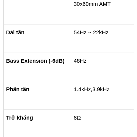
30x60mm AMT
Dải tần
54Hz ~ 22kHz
Bass Extension (-6dB)
48Hz
Phân tần
1.4kHz,3.9kHz
Trở kháng
8Ω