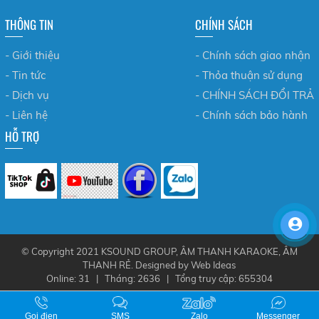
THÔNG TIN
CHÍNH SÁCH
- Giới thiệu
- Chính sách giao nhận
- Tin tức
- Thỏa thuận sử dụng
- Dịch vụ
- CHÍNH SÁCH ĐỔI TRẢ
- Liên hệ
- Chính sách bảo hành
HỖ TRỢ
© Copyright 2021 KSOUND GROUP, ÂM THANH KARAOKE, ÂM
THANH RẺ. Designed by
Web Ideas
Online: 31 | Tháng: 2636 | Tổng truy cập: 655304
Gọi điẹn
SMS
Zalo
Messenger