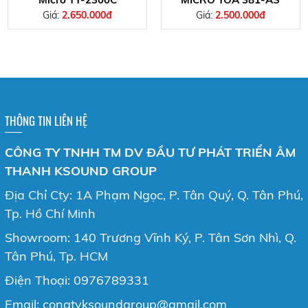
Giá:
2.650.000đ
Giá:
2.500.000đ
THÔNG TIN LIÊN HỆ
CÔNG TY TNHH TM DV ĐẦU TƯ PHÁT TRIỂN ÂM
THANH KSOUND GROUP
Địa Chỉ Cty: 1A Phạm Ngọc, P. Tân Quý, Q. Tân Phú,
Tp. Hồ Chí Minh
Showroom: 140 Trương Vĩnh Ký, P. Tân Sơn Nhì, Q.
Tân Phú, Tp. HCM
Điện Thoại: 0976789331
Email: congtyksoundgroup@gmail.com