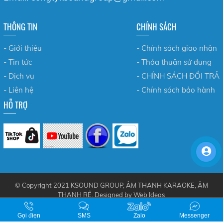
THÔNG TIN
CHÍNH SÁCH
- Giới thiệu
- Chính sách giao nhận
- Tin tức
- Thỏa thuận sử dụng
- Dịch vụ
- CHÍNH SÁCH ĐỔI TRẢ
- Liên hệ
- Chính sách bảo hành
HỖ TRỢ
© Copyright 2021 KSOUND GROUP, ÂM THANH KARAOKE, ÂM
THANH RẺ. Designed by
Web Ideas
Online: 11 | Tháng: 4757 | Tổng truy cập: 657425
Gọi điẹn
SMS
Zalo
Messenger