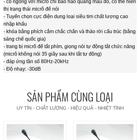
- cổ ngỗng với micrô chỉ báo hào quang màu đỏ, có thể hiển
thị trạng thái micrô để nói
- Tuyển chọn cực điện dung loại siêu tim chất lượng cao
nhập khẩu
- khóa bằng phích cắm chắc chắn và tháo rời cấu trúc (bằng
sáng chế quốc gia)
- trang bị micrô để tắt phím, giọng nói tự động tắt chức năng
(micrô không nói 35 giây sau khi tắt tự động)
- đáp ứng tần số 80Hz-20kHz
- Độ nhạy: -30dB
SẢN PHẨM CÙNG LOẠI
UY TÍN - CHẤT LƯỢNG - HIỆU QUẢ - NHIỆT TÌNH