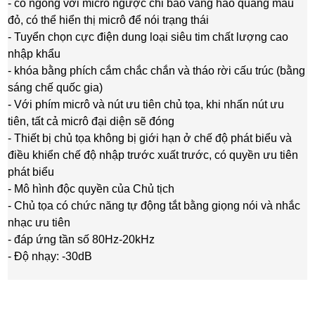
- cổ ngỗng với micrô ngược chỉ báo vầng hào quang màu
đỏ, có thể hiển thị micrô để nói trạng thái
- Tuyển chọn cực điện dung loại siêu tim chất lượng cao
nhập khẩu
- khóa bằng phích cắm chắc chắn và tháo rời cấu trúc (bằng
sáng chế quốc gia)
- Với phím micrô và nút ưu tiên chủ tọa, khi nhấn nút ưu
tiên, tất cả micrô đại diện sẽ đóng
- Thiết bị chủ tọa không bị giới hạn ở chế độ phát biểu và
điều khiển chế độ nhập trước xuất trước, có quyền ưu tiên
phát biểu
- Mô hình độc quyền của Chủ tịch
- Chủ tọa có chức năng tự động tắt bằng giọng nói và nhắc
nhạc ưu tiên
- đáp ứng tần số 80Hz-20kHz
- Độ nhạy: -30dB