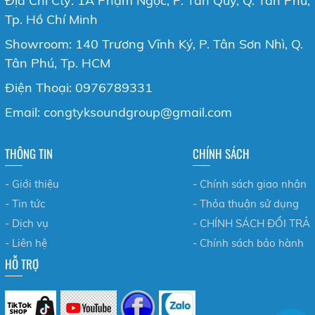
Địa Chỉ Cty: 1A Phạm Ngọc, P. Tân Quý, Q. Tân Phú,
Tp. Hồ Chí Minh
Showroom: 140 Trương Vĩnh Ký, P. Tân Sơn Nhì, Q.
Tân Phú, Tp. HCM
Điện Thoại: 0976789331
Email: congtyksoundgroup@gmail.com
THÔNG TIN
CHÍNH SÁCH
- Giới thiệu
- Chính sách giao nhận
- Tin tức
- Thỏa thuận sử dụng
- Dịch vụ
- CHÍNH SÁCH ĐỔI TRẢ
- Liên hệ
- Chính sách bảo hành
HỖ TRỢ