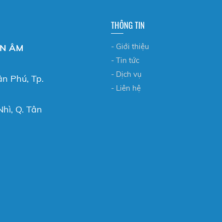
THÔNG TIN
- Giới thiệu
ỂN ÂM
- Tin tức
- Dịch vụ
ân Phú, Tp.
- Liên hệ
hì, Q. Tân