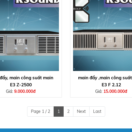
đẩy, main công suất main
main đẩy ,main công suất
E3 Z-2500
E3 F 2.12
Giá:
9.000.000đ
Giá:
15.000.000đ
Page 1 / 2
1
2
Next
Last