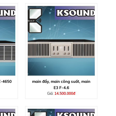
Z-4650
main đẩy, main công suất, main
E3 F-4.6
Giá:
14.500.000đ