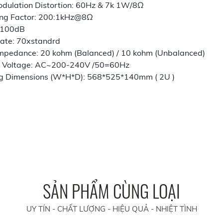
odulation Distortion: 60Hz & 7k 1W/8Ω
ng Factor: 200:1kHz@8Ω
>100dB
ate: 70xstandrd
Impedance: 20 kohm (Balanced) / 10 kohm (Unbalanced)
 Voltage: AC~200-240V /50=60Hz
g Dimensions (W*H*D): 568*525*140mm ( 2U )
SẢN PHẨM CÙNG LOẠI
UY TÍN - CHẤT LƯỢNG - HIỆU QUẢ - NHIỆT TÌNH