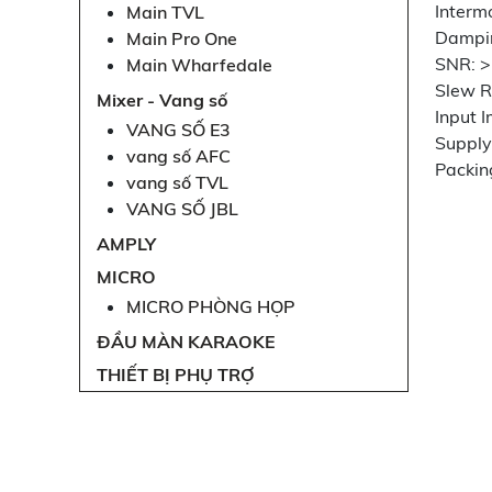
Interm
Main TVL
Dampi
Main Pro One
SNR: 
Main Wharfedale
Slew R
Mixer - Vang số
Input 
VANG SỐ E3
Supply
vang số AFC
Packin
vang số TVL
VANG SỐ JBL
AMPLY
MICRO
MICRO PHÒNG HỌP
ĐẦU MÀN KARAOKE
THIẾT BỊ PHỤ TRỢ