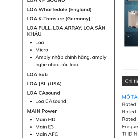
LOA VP SOUND
LOA Wharfedale (England)
LOA K-Treasure (Germany)
LOA FULL, LOA ARRAY, LOA SÂN
KHẤU
Loa
Micro
Amply nhập chính hãng, amply
nghe nhac các loại
LOA Sub
Chi t
LOA JBL (USA)
LOA CAsound
MÔ TẢ
Loa CAsound
Rated
MAIN Power
Rated
Rated 
Main HD
Freque
Main E3
THD N
Main AFC