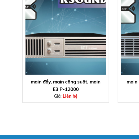
main đẩy, main công suất, main
main 
E3 P-12000
Giá:
Liên hệ