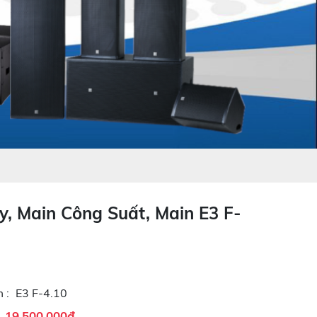
y, Main Công Suất, Main E3 F-
 :
E3 F-4.10
19.500.000đ