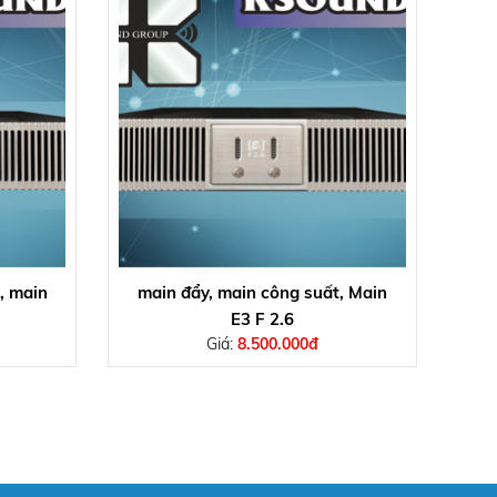
, main
main đẩy, main công suất, Main
E3 F 2.6
Giá:
8.500.000đ