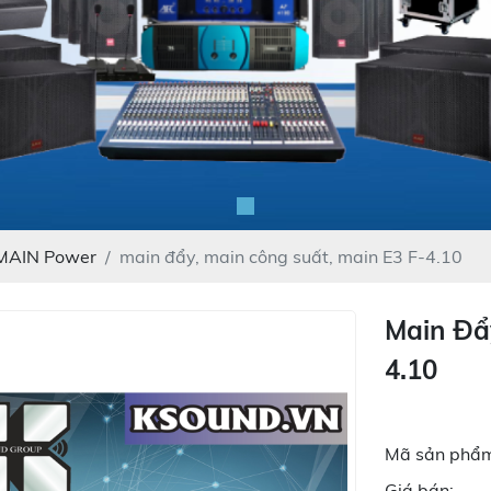
MAIN Power
main đẩy, main công suất, main E3 F-4.10
Main Đẩ
4.10
Mã sản phẩm
Giá bán: