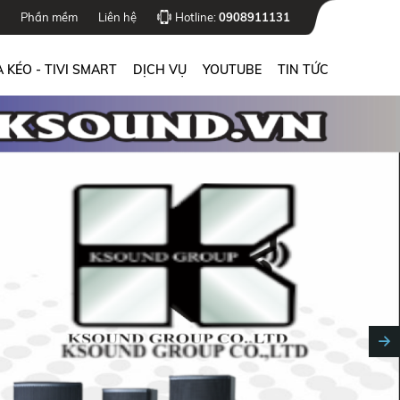
Phần mềm
Liên hệ
Hotline:
0908911131
 KÉO - TIVI SMART
DỊCH VỤ
YOUTUBE
TIN TỨC