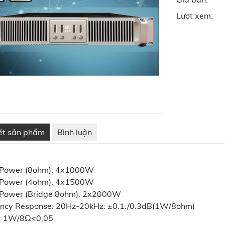
Lượt xem:
iết sản phẩm
Bình luận
 Power (8ohm): 4x1000W
 Power (4ohm): 4x1500W
Power (Bridge 8ohm): 2x2000W
ncy Response: 20Hz-20kHz: ±0.1./0.3dB(1W/8ohm)
: 1W/8Ω<0,05