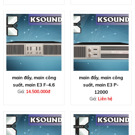
main đẩy, main công
main đẩy, main công
suất, main E3 F-4.6
suất, main E3 P-
Giá:
14.500.000đ
12000
Giá:
Liên hệ