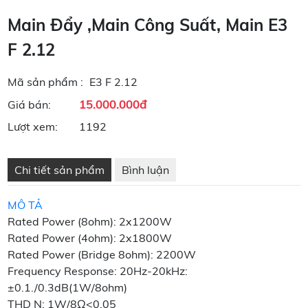
Main Đẩy ,main Công Suất, Main E3
F 2.12
Mã sản phẩm :
E3 F 2.12
15.000.000đ
Giá bán:
Lượt xem:
1192
Chi tiết sản phẩm
Bình luận
MÔ TẢ
Rated Power (8ohm): 2x1200W
Rated Power (4ohm): 2x1800W
Rated Power (Bridge 8ohm): 2200W
Frequency Response: 20Hz-20kHz:
±0.1./0.3dB(1W/8ohm)
THD N: 1W/8Ω<0,05