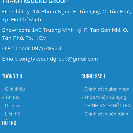
THANH KSOUND GROUP
Địa Chỉ Cty: 1A Phạm Ngọc, P. Tân Quý, Q. Tân Phú,
Tp. Hồ Chí Minh
Showroom: 140 Trương Vĩnh Ký, P. Tân Sơn Nhì, Q.
Tân Phú, Tp. HCM
Điện Thoại: 0976789331
Email: congtyksoundgroup@gmail.com
THÔNG TIN
CHÍNH SÁCH
- Giới thiệu
- Chính sách giao nhận
- Tin tức
- Thỏa thuận sử dụng
- Dịch vụ
- CHÍNH SÁCH ĐỔI TRẢ
- Liên hệ
- Chính sách bảo hành
HỖ TRỢ