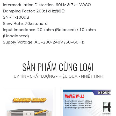
Intermodulation Distortion: 60Hz & 7k 1W/8Ω
Damping Factor: 200:1kHz@8Ω
SNR: >100dB
Slew Rate: 70xstandrd
Input Impedance: 20 kohm (Balanced) / 10 kohm
(Unbalanced)
Supply Voltage: AC~200-240V /50=60Hz
SẢN PHẨM CÙNG LOẠI
UY TÍN - CHẤT LƯỢNG - HIỆU QUẢ - NHIỆT TÌNH