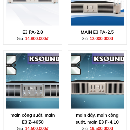
E3 PA-2.8
MAIN E3 PA-2.5
Giá:
14.800.000đ
Giá:
12.000.000đ
main công suất, main
main đẩy, main công
E3 Z-4650
suất, main E3 F-4.10
Giá:
14.500.000đ
Giá:
19.500.000đ