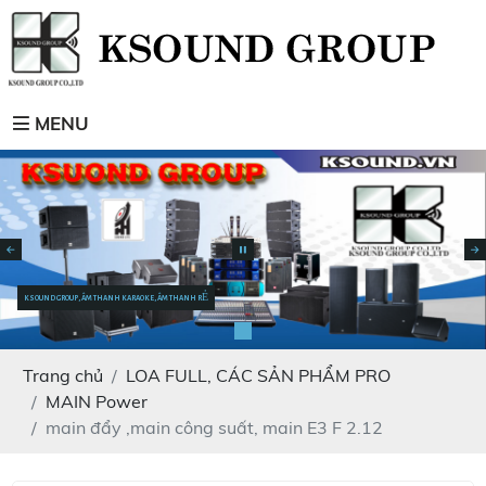
MENU
KSOUND GROUP, ÂM THANH KARAOKE, ÂM THANH RẺ
Trang chủ
LOA FULL, CÁC SẢN PHẨM PRO
MAIN Power
main đẩy ,main công suất, main E3 F 2.12