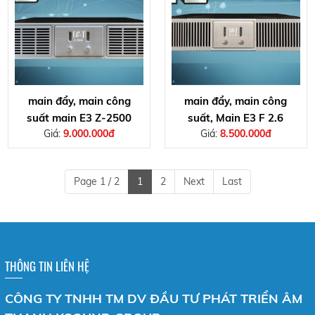
main đẩy, main công
main đẩy, main công
suất main E3 Z-2500
suất, Main E3 F 2.6
Giá:
9.000.000đ
Giá:
8.500.000đ
Page 1 / 2
1
2
Next
Last
THÔNG TIN LIÊN HỆ
CÔNG TY TNHH TM DV ĐẦU TƯ PHÁT TRIỂN ÂM