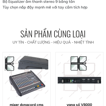
Bộ Equalizer âm thanh stereo 9 băng tần
Tùy chọn nắp đậy mạnh mẽ với tay cầm tích hợp
SẢN PHẨM CÙNG LOẠI
UY TÍN - CHẤT LƯỢNG - HIỆU QUẢ - NHIỆT TÌNH
mixer dynacord cms
vang số V8000