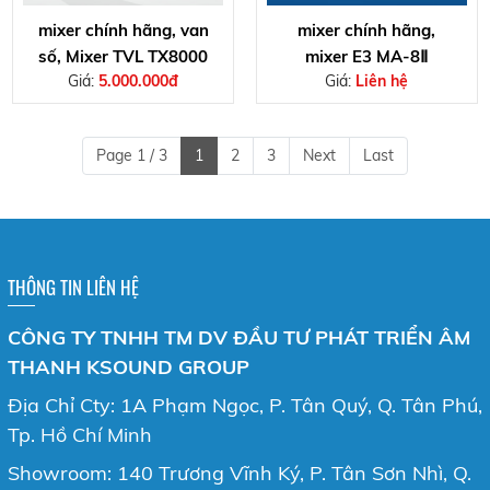
mixer chính hãng, van
mixer chính hãng,
số, Mixer TVL TX8000
mixer E3 MA-8Ⅱ
Giá:
5.000.000đ
Giá:
Liên hệ
Page 1 / 3
1
2
3
Next
Last
THÔNG TIN LIÊN HỆ
CÔNG TY TNHH TM DV ĐẦU TƯ PHÁT TRIỂN ÂM
THANH KSOUND GROUP
Địa Chỉ Cty: 1A Phạm Ngọc, P. Tân Quý, Q. Tân Phú,
Tp. Hồ Chí Minh
Showroom: 140 Trương Vĩnh Ký, P. Tân Sơn Nhì, Q.