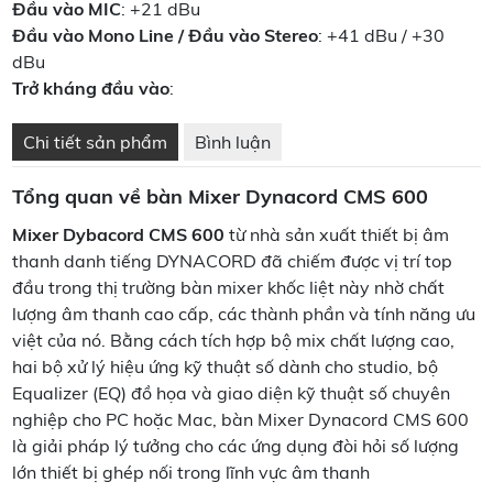
Đầu vào MIC
: +21 dBu
Đầu vào Mono Line / Đầu vào Stereo
: +41 dBu / +30
dBu
Trở kháng đầu vào
:
Chi tiết sản phẩm
Bình luận
Tổng quan về bàn Mixer Dynacord CMS 600
Mixer Dybacord CMS 600
từ nhà sản xuất thiết bị âm
thanh danh tiếng DYNACORD đã chiếm được vị trí top
đầu trong thị trường bàn mixer khốc liệt này nhờ chất
lượng âm thanh cao cấp, các thành phần và tính năng ưu
việt của nó. Bằng cách tích hợp bộ mix chất lượng cao,
hai bộ xử lý hiệu ứng kỹ thuật số dành cho studio, bộ
Equalizer (EQ) đồ họa và giao diện kỹ thuật số chuyên
nghiệp cho PC hoặc Mac, bàn Mixer Dynacord CMS 600
là giải pháp lý tưởng cho các ứng dụng đòi hỏi số lượng
lớn thiết bị ghép nối trong lĩnh vực âm thanh