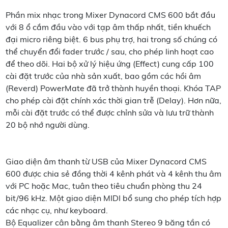
Phần mix nhạc trong Mixer Dynacord CMS 600 bắt đầu
với 8 ổ cắm đầu vào với tạp âm thấp nhất, tiền khuếch
đại micro riêng biệt. 6 bus phụ trợ, hai trong số chúng có
thể chuyển đổi fader trước / sau, cho phép linh hoạt cao
để theo dõi. Hai bộ xử lý hiệu ứng (Effect) cung cấp 100
cài đặt trước của nhà sản xuất, bao gồm các hồi âm
(Reverd) PowerMate đã trở thành huyền thoại. Khóa TAP
cho phép cài đặt chính xác thời gian trễ (Delay). Hơn nữa,
mỗi cài đặt trước có thể được chỉnh sửa và lưu trữ thành
20 bộ nhớ người dùng.
Giao diện âm thanh từ USB của Mixer Dynacord CMS
600 được chia sẻ đồng thời 4 kênh phát và 4 kênh thu âm
với PC hoặc Mac, tuân theo tiêu chuẩn phòng thu 24
bit/96 kHz. Một giao diện MIDI bổ sung cho phép tích hợp
các nhạc cụ, như keyboard.
Bộ Equalizer cân bằng âm thanh Stereo 9 băng tần có