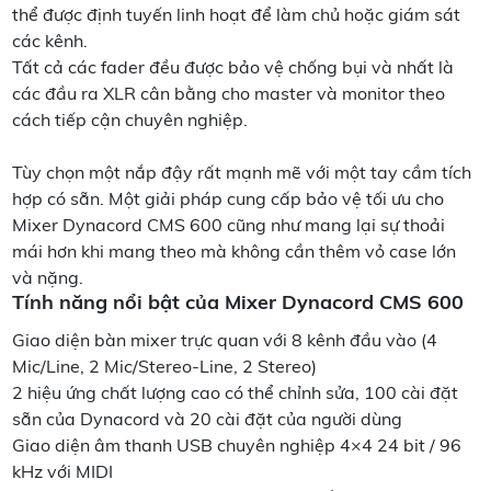
thể được định tuyến linh hoạt để làm chủ hoặc giám sát
các kênh.
Tất cả các fader đều được bảo vệ chống bụi và nhất là
các đầu ra XLR cân bằng cho master và monitor theo
cách tiếp cận chuyên nghiệp.
Tùy chọn một nắp đậy rất mạnh mẽ với một tay cầm tích
hợp có sẵn. Một giải pháp cung cấp bảo vệ tối ưu cho
Mixer Dynacord CMS 600 cũng như mang lại sự thoải
mái hơn khi mang theo mà không cần thêm vỏ case lớn
và nặng.
Tính năng nổi bật của Mixer Dynacord CMS 600
Giao diện bàn mixer trực quan với 8 kênh đầu vào (4
Mic/Line, 2 Mic/Stereo-Line, 2 Stereo)
2 hiệu ứng chất lượng cao có thể chỉnh sửa, 100 cài đặt
sẵn của Dynacord và 20 cài đặt của người dùng
Giao diện âm thanh USB chuyên nghiệp 4×4 24 bit / 96
kHz với MIDI