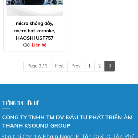
micro không dây,
micro hát karaoke,
HAOSHI USF757
Giá:
Liên hệ
Page 3 / 3
First
Prev
1
2
3
THÔNG TIN LIÊN HỆ
CÔNG TY TNHH TM DV ĐẦU TƯ PHÁT TRIỂN ÂM
THANH KSOUND GROUP
Địa Chỉ Cty: 1A Phạm Ngọc, P. Tân Quý, Q. Tân Phú,