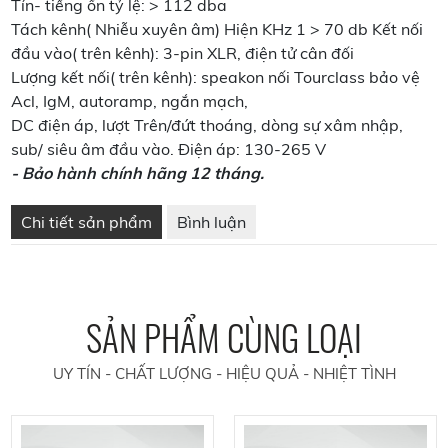
Tín- tiếng ồn tỷ lệ: > 112 dba
Tách kênh( Nhiễu xuyên âm) Hiện KHz 1 > 70 db Kết nối
đầu vào( trên kênh): 3-pin XLR, điện tử cân đối
Lượng kết nối( trên kênh): speakon nối Tourclass bảo vệ
Acl, IgM, autoramp, ngắn mạch,
DC điện áp, lượt Trên/đứt thoáng, dòng sự xâm nhập,
sub/ siêu âm đầu vào. Điện áp: 130-265 V
- Bảo hành chính hãng 12 tháng.
Chi tiết sản phẩm
Bình luận
SẢN PHẨM CÙNG LOẠI
UY TÍN - CHẤT LƯỢNG - HIỆU QUẢ - NHIỆT TÌNH