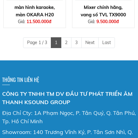
màn hình karaoke,
Mixer chính hãng,
màn OKARA H20
vang số TVL TX9000
Giá:
11.500.000đ
Giá:
9.500.000đ
Page 1 / 3
1
2
3
Next
Last
THÔNG TIN LIÊN HỆ
CÔNG TY TNHH TM DV ĐẦU TƯ PHÁT TRIỂN ÂM
THANH KSOUND GROUP
Địa Chỉ Cty: 1A Phạm Ngọc, P. Tân Quý, Q. Tân Phú,
Tp. Hồ Chí Minh
Showroom: 140 Trương Vĩnh Ký, P. Tân Sơn Nhì, Q.