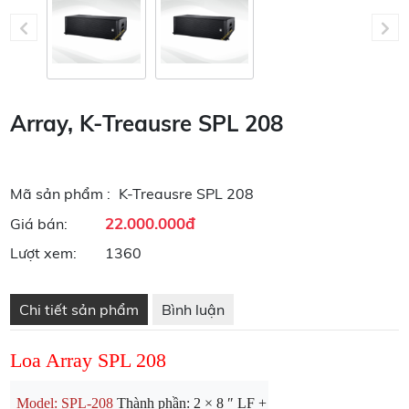
Array, K-Treausre SPL 208
Mã sản phẩm :
K-Treausre SPL 208
22.000.000đ
Giá bán:
Lượt xem:
1360
Chi tiết sản phẩm
Bình luận
Loa Array SPL 208
Model: SPL-208
 Thành phần: 2 × 8 ″ LF + 1 × 3 HF Đáp ứng tần 