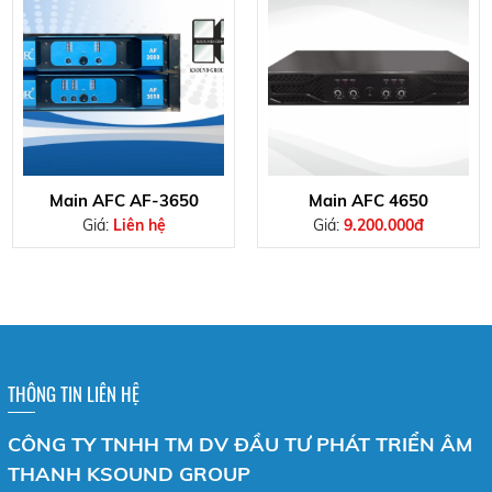
Main AFC AF-3650
Main AFC 4650
Giá:
Liên hệ
Giá:
9.200.000đ
THÔNG TIN LIÊN HỆ
CÔNG TY TNHH TM DV ĐẦU TƯ PHÁT TRIỂN ÂM
THANH KSOUND GROUP