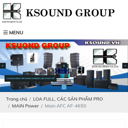
MENU
KSOUND GROUP, ÂM THANH KARAOKE, ÂM THANH RẺ
Trang chủ
LOA FULL, CÁC SẢN PHẨM PRO
MAIN Power
Main AFC AF-4650