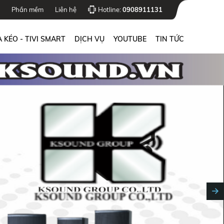
Phần mềm
Liên hệ
Hotline:
0908911131
 KÉO - TIVI SMART
DỊCH VỤ
YOUTUBE
TIN TỨC