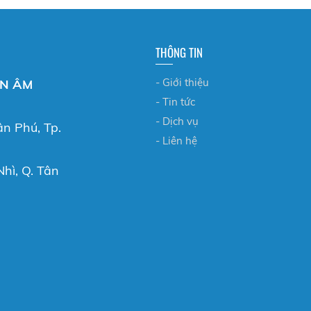
THÔNG TIN
- Giới thiệu
ỂN ÂM
- Tin tức
- Dịch vụ
ân Phú, Tp.
- Liên hệ
hì, Q. Tân