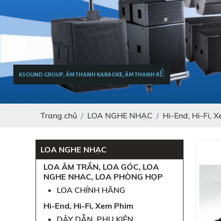
KSOUND GROUP, ÂM THANH KARAOKE, ÂM THANH RẺ
Trang chủ
LOA NGHE NHẠC
Hi-End, Hi-Fi, 
LOA NGHE NHẠC
LOA ÂM TRẦN, LOA GÓC, LOA
NGHE NHAC, LOA PHÒNG HỌP
LOA CHÍNH HÃNG
Hi-End, Hi-Fi, Xem Phim
DÂY DẪN, PHỤ KIỆN