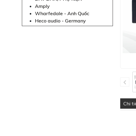
Amply
Wharfedale - Anh Quốc
Heco audio - Germany
Chi t