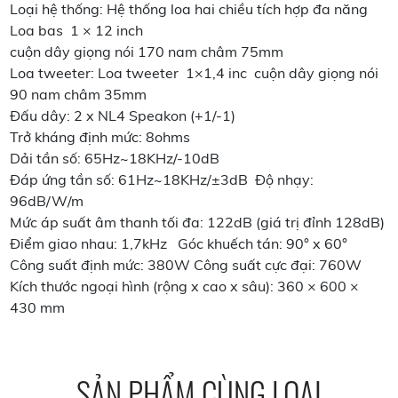
Loại hệ thống: Hệ thống loa hai chiều tích hợp đa năng
Loa bas 1 × 12 inch
cuộn dây giọng nói 170 nam châm 75mm
Loa tweeter: Loa tweeter 1×1,4 inc cuộn dây giọng nói
90 nam châm 35mm
Đấu dây: 2 x NL4 Speakon (+1/-1)
Trở kháng định mức: 8ohms
Dải tần số: 65Hz~18KHz/-10dB
Đáp ứng tần số: 61Hz~18KHz/±3dB Độ nhạy:
96dB/W/m
Mức áp suất âm thanh tối đa: 122dB (giá trị đỉnh 128dB)
Điểm giao nhau: 1,7kHz Góc khuếch tán: 90° x 60°
Công suất định mức: 380W Công suất cực đại: 760W
Kích thước ngoại hình (rộng x cao x sâu): 360 × 600 ×
430 mm
SẢN PHẨM CÙNG LOẠI