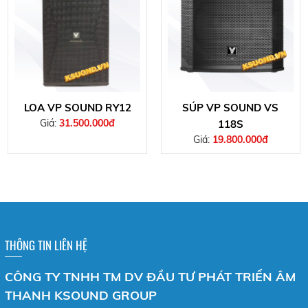
LOA VP SOUND RY12
SÚP VP SOUND VS
Giá:
31.500.000đ
118S
Giá:
19.800.000đ
THÔNG TIN LIÊN HỆ
CÔNG TY TNHH TM DV ĐẦU TƯ PHÁT TRIỂN ÂM
THANH KSOUND GROUP