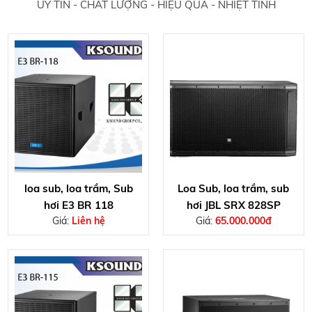
UY TÍN - CHẤT LƯỢNG - HIỆU QUẢ - NHIỆT TÌNH
loa sub, loa trầm, Sub
Loa Sub, loa trầm, sub
hơi E3 BR 118
hơi JBL SRX 828SP
Giá:
Liên hệ
Giá:
65.000.000đ