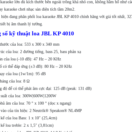
 karaoke lớn dù kích thước bên ngoài trông khá nhỏ con, không hầm hố như các
ay karaoke chơi nhạc sàn diện tích tầm 20m2.
hiện đang phân phối loa karaoke JBL KP 4010 chính hãng với giá tốt nhất, 3
hiết bị âm thanh lý tưởng.
 số kỹ thuật loa JBL KP 4010
thước của loa: 533 x 300 x 340 mm
rúc của loa: 2 đường tiếng, bass 25, bass phản xạ
ần của loa (-10 dB): 47 Hz – 20 KHz
ố có thể đáp ứng (±3 dB): 80 Hz – 20 KHz
ạy của loa (1w/1m): 95 dB
háng của loa: 8 Ω
 độ để có thể phát âm cực đại: 125 dB (peak: 131 dB)
suất của loa: 300W|600W|1200W
hủ âm của loa: 70 ° x 100 ° (dọc x ngang)
vào của tín hiệu: 2 Neutrik® Speakon® NL4MP
t kế của loa Bass: 1 x 10″ (25,4cm)
t kế loa treble: 2 x 1,5″ (3,81cm)