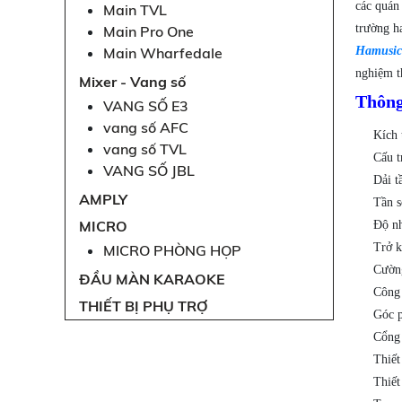
các quán
Main TVL
trường h
Main Pro One
Main Wharfedale
Hamusic
nghiệm t
Mixer - Vang số
Thông
VANG SỐ E3
vang số AFC
Kích 
vang số TVL
Cấu t
VANG SỐ JBL
Dải t
AMPLY
Tần s
MICRO
Độ nh
Trở k
MICRO PHÒNG HỌP
Cường
ĐẦU MÀN KARAOKE
Công 
THIẾT BỊ PHỤ TRỢ
Góc p
Cổng 
Thiế
Thiế