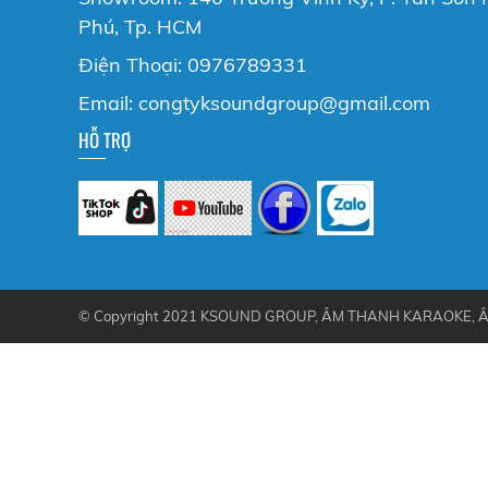
Phú, Tp. HCM
Điện Thoại: 0976789331
Email: congtyksoundgroup@gmail.com
HỖ TRỢ
© Copyright 2021 KSOUND GROUP, ÂM THANH KARAOKE, Â