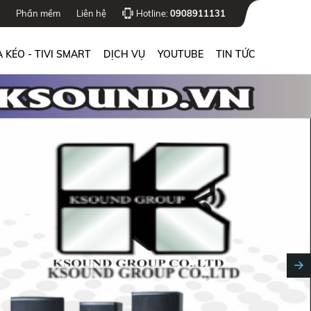
Phần mềm
Liên hệ
Hotline:
0908911131
 KÉO - TIVI SMART
DỊCH VỤ
YOUTUBE
TIN TỨC