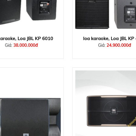
karaoke, Loa JBL KP 6010
loa karaoke, Loa JBL KP
Giá:
38.000.000đ
Giá:
24.900.000đ