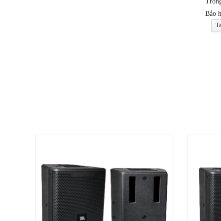
Trọng
Bảo h
T