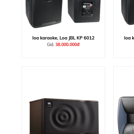
loa karaoke, Loa JBL KP 6012
loa 
Giá:
38.000.000đ