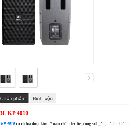
iết sản phẩm
Bình luận
BL KP 4010
 KP 4010
có củ loa được làm từ nam châm ferrite, cùng với góc phủ âm khá nh