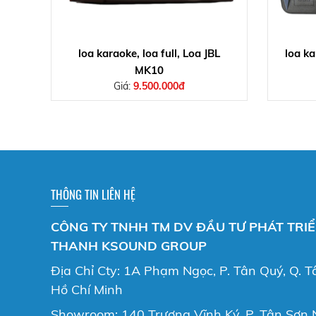
loa karaoke, loa full, Loa JBL
loa ka
MK10
Giá:
9.500.000đ
THÔNG TIN LIÊN HỆ
CÔNG TY TNHH TM DV ĐẦU TƯ PHÁT TRI
THANH KSOUND GROUP
Địa Chỉ Cty: 1A Phạm Ngọc, P. Tân Quý, Q. T
Hồ Chí Minh
Showroom: 140 Trương Vĩnh Ký, P. Tân Sơn N