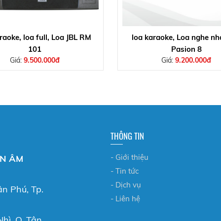
raoke, loa full, Loa JBL RM
loa karaoke, Loa nghe nh
101
Pasion 8
Giá:
9.500.000đ
Giá:
9.200.000đ
THÔNG TIN
- Giới thiệu
ỂN ÂM
- Tin tức
- Dịch vụ
ân Phú, Tp.
- Liên hệ
hì, Q. Tân