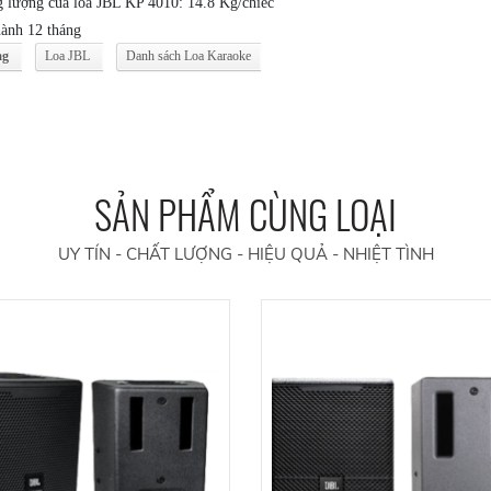
 lượng cuả loa JBL KP 4010: 14.8 Kg/chiếc
ành 12 tháng
ag
Loa JBL
Danh sách Loa Karaoke
SẢN PHẨM CÙNG LOẠI
UY TÍN - CHẤT LƯỢNG - HIỆU QUẢ - NHIỆT TÌNH