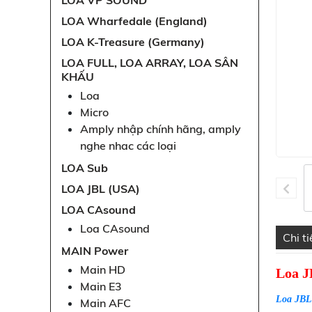
LOA VP SOUND
LOA Wharfedale (England)
LOA K-Treasure (Germany)
LOA FULL, LOA ARRAY, LOA SÂN
KHẤU
Loa
Micro
Amply nhập chính hãng, amply
nghe nhac các loại
LOA Sub
LOA JBL (USA)
LOA CAsound
Loa CAsound
Chi t
MAIN Power
Main HD
Loa J
Main E3
Loa JBL
Main AFC