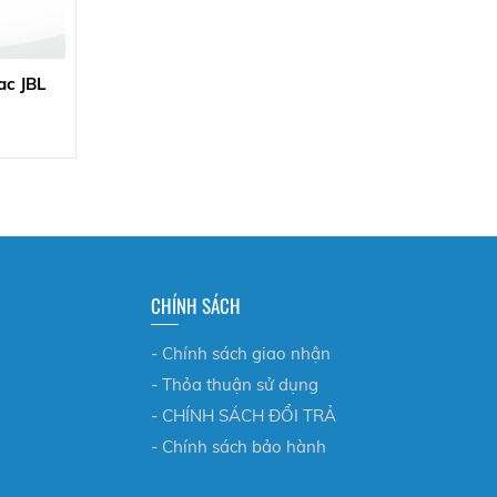
ac JBL
CHÍNH SÁCH
- Chính sách giao nhận
- Thỏa thuận sử dụng
- CHÍNH SÁCH ĐỔI TRẢ
- Chính sách bảo hành