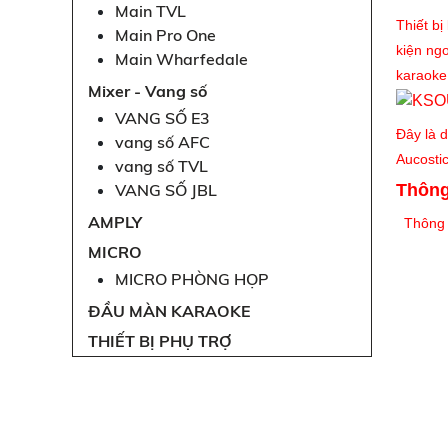
Main TVL
Thiết b
Main Pro One
kiện ng
Main Wharfedale
karaoke 
Mixer - Vang số
VANG SỐ E3
Đây là d
vang số AFC
Aucosti
vang số TVL
VANG SỐ JBL
Thông
AMPLY
Thông 
MICRO
MICRO PHÒNG HỌP
ĐẦU MÀN KARAOKE
THIẾT BỊ PHỤ TRỢ