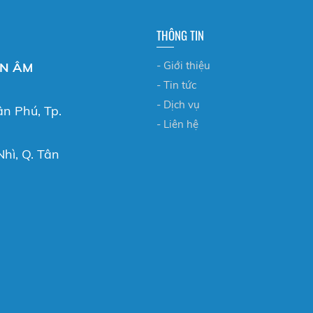
THÔNG TIN
- Giới thiệu
ỂN ÂM
- Tin tức
- Dịch vụ
ân Phú, Tp.
- Liên hệ
hì, Q. Tân