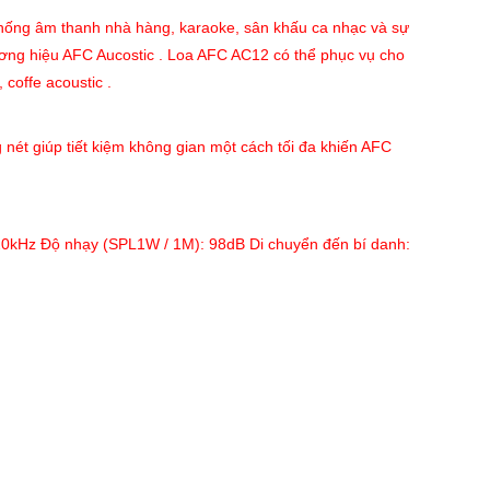
 thống âm thanh nhà hàng, karaoke, sân khấu ca nhạc và sự
ương hiệu AFC Aucostic . Loa AFC AC12 có thể phục vụ cho
 coffe acoustic .
g nét giúp tiết kiệm không gian một cách tối đa khiến AFC
20kHz Độ nhạy (SPL1W / 1M): 98dB Di chuyển đến bí danh: 8Ω Hiệu suấ