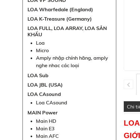
LOA VP SOUND
LOA Wharfedale (England)
LOA K-Treasure (Germany)
LOA FULL, LOA ARRAY, LOA SÂN
KHẤU
Loa
Micro
Amply nhập chính hãng, amply
nghe nhac các loại
LOA Sub
LOA JBL (USA)
LOA CAsound
Loa CAsound
Chi t
MAIN Power
Main HD
LOA
Main E3
GIỚ
Main AFC