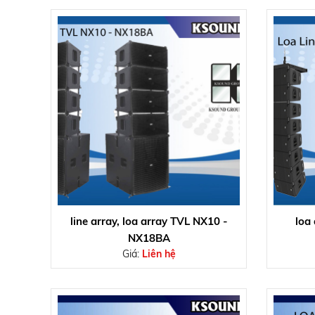
line array, loa array TVL NX10 -
loa 
NX18BA
Giá:
Liên hệ