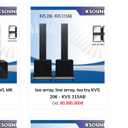
 TVL MK
loa array, line array, loa trụ KVS
206 - KVS 315AB
Giá:
80.000.000đ