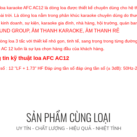
ị loa karaoke AFC AC12 là dòng loa được thiết kế chuyên dùng cho hệ
oài trời. Là dòng loa nằm trong phân khúc karaoke chuyên dùng do th
kinh doanh, sự kiện, karaoke gia đình, nhà hàng, hội trường, quán bar,
òng loa 3 tấc với thiết kế nhỏ gọn, tinh tế, sang trọng trong từng đườn
.
c AC 12 luôn là sự lựa chọn hàng đầu của khách hàng
 tin kỹ thuật loa AFC AC12
số : 12 "LF + 1.73" HF Đáp ứng tần số đáp ứng tần số (± 3dB): 50Hz-
SẢN PHẨM CÙNG LOẠI
UY TÍN - CHẤT LƯỢNG - HIỆU QUẢ - NHIỆT TÌNH