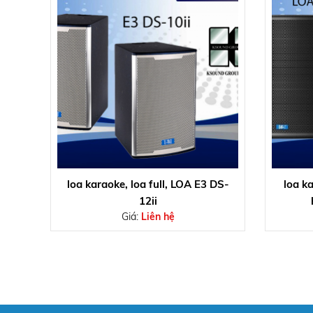
loa karaoke, loa full, LOA E3 DS-
loa ka
12ii
Giá:
Liên hệ