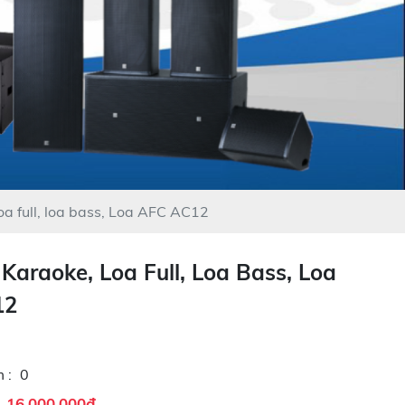
loa full, loa bass, Loa AFC AC12
Karaoke, Loa Full, Loa Bass, Loa
12
 :
0
16.000.000đ