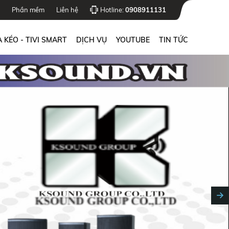
Phần mềm
Liên hệ
Hotline:
0908911131
 KÉO - TIVI SMART
DỊCH VỤ
YOUTUBE
TIN TỨC