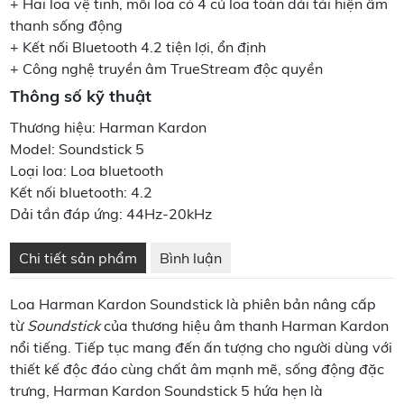
+ Hai loa vệ tinh, mỗi loa có 4 củ loa toàn dải tái hiện âm
thanh sống động
+ Kết nối Bluetooth 4.2 tiện lợi, ổn định
+ Công nghệ truyền âm TrueStream độc quyền
Thông số kỹ thuật
Thương hiệu: Harman Kardon
Model: Soundstick 5
Loại loa: Loa bluetooth
Kết nối bluetooth: 4.2
Dải tần đáp ứng: 44Hz-20kHz
Chi tiết sản phẩm
Bình luận
Loa Harman Kardon Soundstick là phiên bản nâng cấp
từ
Soundstick
của thương hiệu âm thanh Harman Kardon
nổi tiếng. Tiếp tục mang đến ấn tượng cho người dùng với
thiết kế độc đáo cùng chất âm mạnh mẽ, sống động đặc
trưng, Harman Kardon Soundstick 5 hứa hẹn là