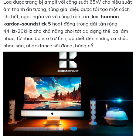
Loa được trang bị ampli với công suất 65W cho hiệu suất
âm thanh ấn tượng, từng giai điệu được tái tạo một cách
chi tiết, ngọt ngào và vô cùng tròn trịa.
loa-harman-
kardon-soundstick 5
hoạt động trong dải tần rộng
44Hz-20kHz cho khả năng chơi tốt đa dạng thể loại âm
nhạc, từ nhạc bolero trữ tình, da diết đến những ca khúc
nhạc sàn, nhạc dance sôi động, bùng nổ.