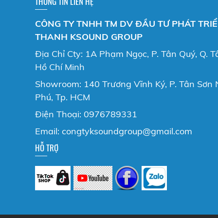
THÔNG TIN LIÊN HỆ
CÔNG TY TNHH TM DV ĐẦU TƯ PHÁT TRI
THANH KSOUND GROUP
Địa Chỉ Cty: 1A Phạm Ngọc, P. Tân Quý, Q. T
Hồ Chí Minh
Showroom: 140 Trương Vĩnh Ký, P. Tân Sơn N
Phú, Tp. HCM
Điện Thoại: 0976789331
Email: congtyksoundgroup@gmail.com
HỖ TRỢ