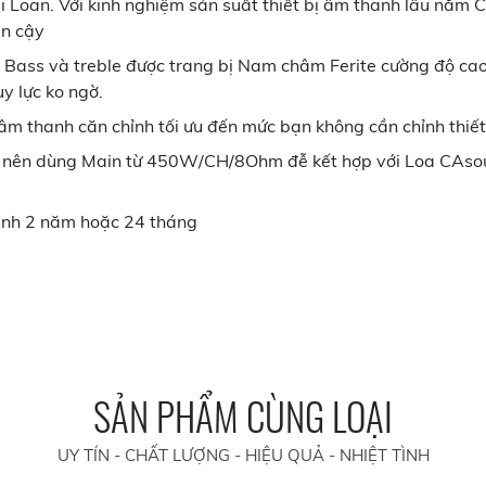
i Loan. Với kinh nghiệm sản suất thiết bị âm thanh lâu năm
in cậy
 Bass và treble được trang bị Nam châm Ferite cường độ cao.
uy lực ko ngờ.
 âm thanh căn chỉnh tối ưu đến mức bạn không cần chỉnh thi
 nên dùng Main từ 450W/CH/8Ohm đễ kết hợp với Loa CAsoun
nh 2 năm hoặc 24 tháng
SẢN PHẨM CÙNG LOẠI
UY TÍN - CHẤT LƯỢNG - HIỆU QUẢ - NHIỆT TÌNH