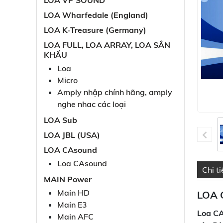
LOA VP SOUND
LOA Wharfedale (England)
LOA K-Treasure (Germany)
LOA FULL, LOA ARRAY, LOA SÂN
KHẤU
Loa
Micro
Amply nhập chính hãng, amply
nghe nhac các loại
LOA Sub
LOA JBL (USA)
LOA CAsound
Loa CAsound
Chi t
MAIN Power
Main HD
LOA 
Main E3
Loa C
Main AFC