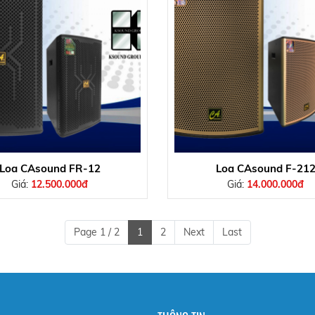
Loa CAsound FR-12
Loa CAsound F-21
Giá:
12.500.000đ
Giá:
14.000.000đ
Page 1 / 2
1
2
Next
Last