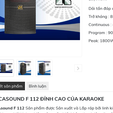
Dải tần đáp 
Trở kháng : 
Continuous 
Program : 
Peak: 1800
iết sản phẩm
Bình luận
CASOUND F 112 ĐỈNH CAO CỦA KARAOKE
Asound F 112
Sản phẩm được Sản xuất và Lắp ráp bởi linh k