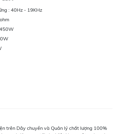
ứng : 40Hz - 19KHz
8ohm
: 450W
900W
W
iện trên Dây chuyền và Quản lý chất lượng 100%