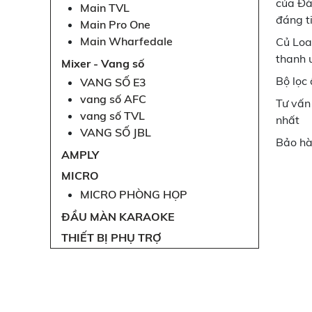
của Đà
Main TVL
đáng t
Main Pro One
Main Wharfedale
Củ Loa
thanh 
Mixer - Vang số
Bộ lọc
VANG SỐ E3
vang số AFC
Tư vấn
vang số TVL
nhất
VANG SỐ JBL
Bảo hà
AMPLY
MICRO
MICRO PHÒNG HỌP
ĐẦU MÀN KARAOKE
THIẾT BỊ PHỤ TRỢ