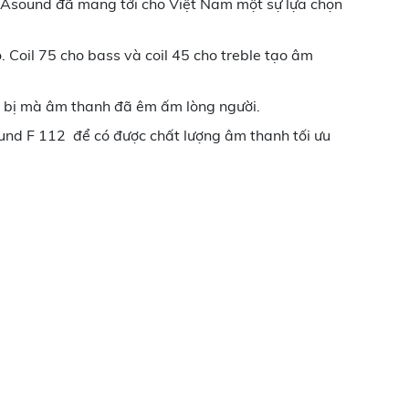
 CAsound đã mang tới cho Việt Nam một sự lựa chọn
 Coil 75 cho bass và coil 45 cho treble tạo âm
ết bị mà âm thanh đã êm ấm lòng người.
d F 112 để có được chất lượng âm thanh tối ưu