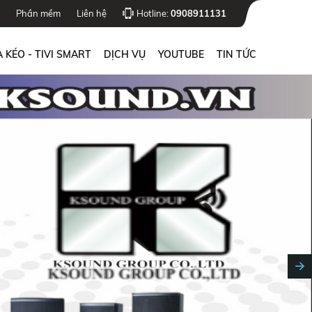
Phần mềm
Liên hệ
Hotline:
0908911131
 KÉO - TIVI SMART
DỊCH VỤ
YOUTUBE
TIN TỨC