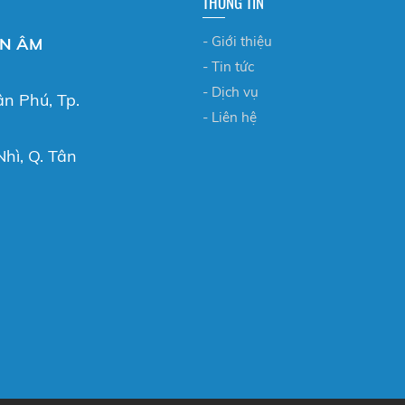
THÔNG TIN
- Giới thiệu
ỂN ÂM
- Tin tức
- Dịch vụ
ân Phú, Tp.
- Liên hệ
hì, Q. Tân