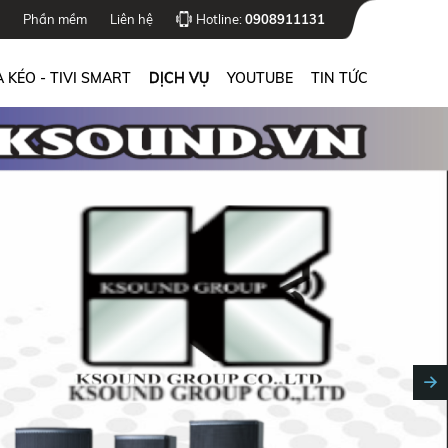
Phần mềm
Liên hệ
Hotline:
0908911131
 KÉO - TIVI SMART
DỊCH VỤ
YOUTUBE
TIN TỨC