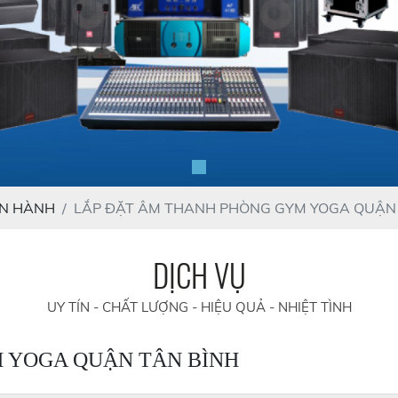
ẬN HÀNH
LẮP ĐẶT ÂM THANH PHÒNG GYM YOGA QUẬN 
DỊCH VỤ
UY TÍN - CHẤT LƯỢNG - HIỆU QUẢ - NHIỆT TÌNH
 YOGA QUẬN TÂN BÌNH