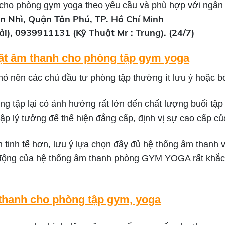
cho phòng gym yoga theo yêu cầu và phù hợp với ngân 
n Nhì, Quận Tân Phú, TP. Hồ Chí Minh
i), 0939911131 (Kỹ Thuật Mr : Trung). (24/7)
 đặt âm thanh cho phòng tập gym yoga
ỏ nên các chủ đầu tư phòng tập thường ít lưu ý hoặc bỏ
ng tập lại có ảnh hưởng rất lớn đến chất lượng buổi t
ng tập lý tưởng để thể hiện đẳng cấp, định vị sự cao cấp 
ần tinh tế hơn, lưu ý lựa chọn đầy đủ hệ thống âm thanh
t động của hệ thống âm thanh phòng GYM YOGA rất khắc n
m thanh cho phòng tập gym, yoga