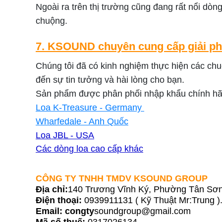
Ngoài ra trên thị trường cũng đang rất nổi dòn
chuộng.
7. KSOUND chuyên cung cấp giải ph
Chúng tôi đã có kinh nghiệm thực hiện các chu
đến sự tin tưởng và hài lòng cho bạn.
Sản phẩm được phân phối nhập khẩu chính h
Loa K-Treasure - Germany
Wharfedale - Anh Quốc
Loa JBL - USA
Các dòng loa cao cấp khác
CÔNG TY TNHH TMDV KSOUND GROUP
Địa chỉ:
140 Trương Vĩnh Ký, Phường Tân Sơn
Điện thoại:
0939911131 ( Kỹ Thuật Mr:Trung )
Email: congty
soundgroup@gmail.com