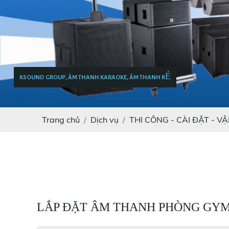
KSOUND GROUP, ÂM THANH KARAOKE, ÂM THANH RẺ
Trang chủ
Dịch vụ
THI CÔNG - CÀI ĐẶT - V
LẮP ĐẶT ÂM THANH PHÒNG GYM