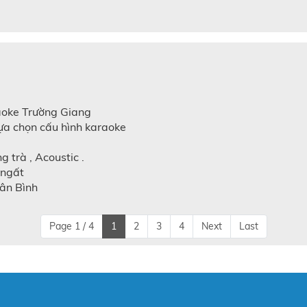
aoke Trường Giang
ựa chọn cấu hình karaoke
trà , Acoustic .
 ngất
Tân Bình
Page 1 / 4
1
2
3
4
Next
Last