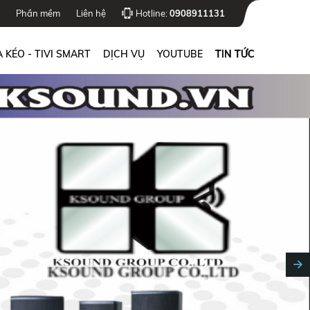
Phần mềm
Liên hệ
Hotline:
0908911131
 KÉO - TIVI SMART
DỊCH VỤ
YOUTUBE
TIN TỨC