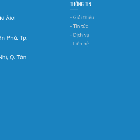
THÔNG TIN
- Giới thiệu
ỂN ÂM
- Tin tức
- Dịch vụ
ân Phú, Tp.
- Liên hệ
hì, Q. Tân