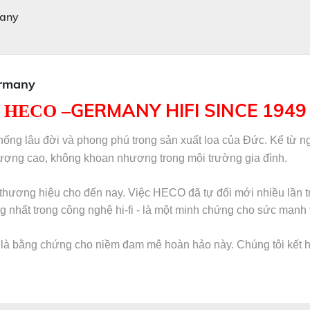
many
ermany
GERMANY HIFI SINCE 1949
HECO –
hống lâu đời và phong phú trong sản xuất loa của Đức.
Kể từ n
 lượng cao, không khoan nhượng trong môi trường gia đình.
 thương hiệu cho đến nay.
Việc HECO đã tự đổi mới nhiều lần t
rọng nhất trong công nghệ hi-fi - là một minh chứng cho sức mạ
ệm là bằng chứng cho niềm đam mê hoàn hảo này.
Chúng tôi kết