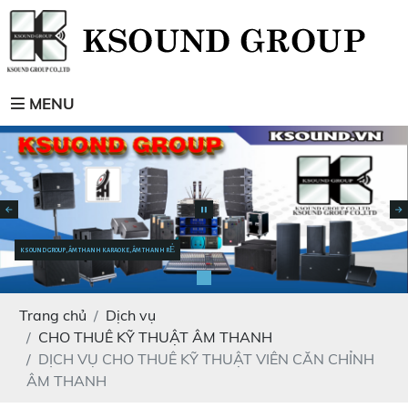
MENU
KSOUND GROUP, ÂM THANH KARAOKE, ÂM THANH RẺ
Trang chủ
Dịch vụ
CHO THUÊ KỸ THUẬT ÂM THANH
DỊCH VỤ CHO THUÊ KỸ THUẬT VIÊN CĂN CHỈNH
ÂM THANH