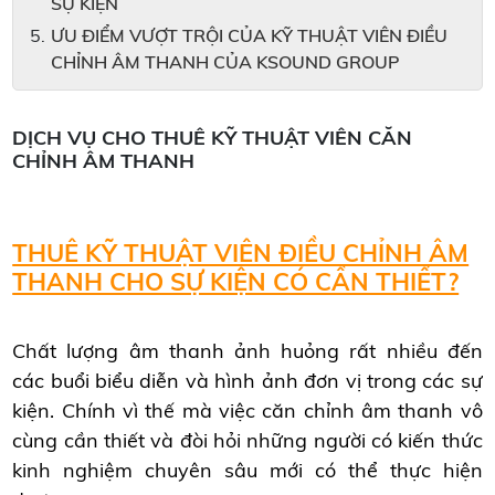
SỰ KIỆN
ƯU ĐIỂM VƯỢT TRỘI CỦA KỸ THUẬT VIÊN ĐIỀU
CHỈNH ÂM THANH CỦA KSOUND GROUP
DỊCH VỤ CHO THUÊ KỸ THUẬT VIÊN CĂN
CHỈNH ÂM THANH
THUÊ KỸ THUẬT VIÊN ĐIỀU CHỈNH ÂM
THANH CHO SỰ KIỆN CÓ CẦN THIẾT?
Chất lượng âm thanh ảnh huỏng rất nhiều đến
các buổi biểu diễn và hình ảnh đơn vị trong các sự
kiện. Chính vì thế mà việc căn chỉnh âm thanh vô
cùng cần thiết và đòi hỏi những người có kiến thức
kinh nghiệm chuyên sâu mới có thể thực hiện