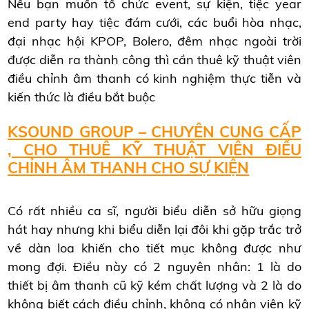
Nếu bạn muốn tổ chức event, sự kiện, tiệc year
end party hay tiệc đám cưới, các buổi hòa nhạc,
đại nhạc hội KPOP, Bolero, đêm nhạc ngoài trời
được diễn ra thành công thì cần thuê kỹ thuật viên
điều chỉnh âm thanh có kinh nghiệm thực tiễn và
kiến thức là điều bắt buộc
KSOUND GROUP – CHUYÊN CUNG CẤP
, CHO THUÊ KỸ THUẬT VIÊN ĐIỀU
CHỈNH ÂM THANH CHO SỰ KIỆN
Có rất nhiều ca sĩ, người biểu diễn sở hữu giọng
hát hay nhưng khi biểu diễn lại đôi khi gặp trắc trở
về dàn loa khiến cho tiết mục không được như
mong đợi. Điều này có 2 nguyên nhân: 1 là do
thiết bị âm thanh cũ kỹ kém chất lượng và 2 là do
không biết cách điều chỉnh, không có nhân viên kỹ