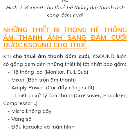
Hình 2: Ksound cho thuê hệ thống âm thanh ánh
sáng đám cưới
NHỮNG THIẾT BỊ TRONG HỆ THỐNG
ÂM THANH ÁNH SÁNG ĐÁM CƯỚI
ĐƯỢC KSOUND CHO THUÊ
Khi
cho thuê âm thanh đám cưới
, KSOUND luôn
cố gắng đem đến những thiết bị tốt nhất bao gồm:
- Hệ thống loa (Monitor, Full, Sub)
- Mixer (Bàn trộn âm thanh)
- Amply Power (Cục đẩy công suất)
- Thiết bị xử lý âm thanh(Crossover, Equalizer,
Compressor...)
- Micro không dây
- Vang số
- Đầu karaoke và màn hình