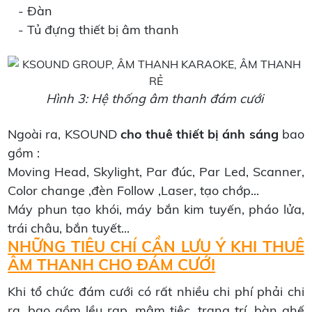
- Đàn
- Tủ đựng thiết bị âm thanh
Hình 3: Hệ thống âm thanh đám cưới
Ngoài ra, KSOUND
cho thuê thiết bị ánh sáng
bao
gồm :
Moving Head, Skylight, Par đúc, Par Led, Scanner,
Color change ,đèn Follow ,Laser, tạo chớp...
Máy phun tạo khói, máy bắn kim tuyến, pháo lửa,
trái châu, bắn tuyết...
NHỮNG TIÊU CHÍ CẦN LƯU Ý KHI THUÊ
ÂM THANH CHO ĐÁM CƯỚI
Khi tổ chức đám cưới có rất nhiều chi phí phải chi
ra, bao gồm lều rạp, mâm tiệc, trang trí, bàn ghế