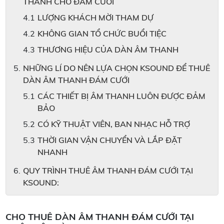
THANH CHO ĐÁM CƯỚI
LƯỢNG KHÁCH MỜI THAM DỰ
KHÔNG GIAN TỔ CHỨC BUỔI TIỆC
THƯƠNG HIỆU CỦA DÀN ÂM THANH
NHỮNG LÍ DO NÊN LỰA CHỌN KSOUND ĐỂ THUÊ
DÀN ÂM THANH ĐÁM CƯỚI
CÁC THIẾT BỊ ÂM THANH LUÔN ĐƯỢC ĐẢM
BẢO
CÓ KỸ THUẬT VIÊN, BAN NHẠC HỖ TRỢ
THỜI GIAN VẬN CHUYỂN VÀ LẮP ĐẶT
NHANH
QUY TRÌNH THUÊ ÂM THANH ĐÁM CƯỚI TẠI
KSOUND:
CHO THUÊ DÀN ÂM THANH ĐÁM CƯỚI TẠI