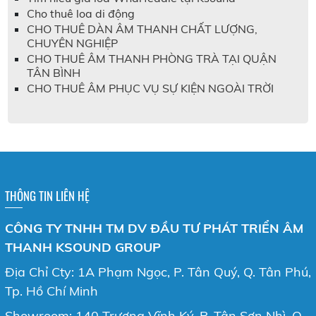
Cho thuê loa di động
CHO THUÊ DÀN ÂM THANH CHẤT LƯỢNG,
CHUYÊN NGHIỆP
CHO THUÊ ÂM THANH PHÒNG TRÀ TẠI QUẬN
TÂN BÌNH
CHO THUÊ ÂM PHỤC VỤ SỰ KIỆN NGOÀI TRỜI
THÔNG TIN LIÊN HỆ
CÔNG TY TNHH TM DV ĐẦU TƯ PHÁT TRIỂN ÂM
THANH KSOUND GROUP
Địa Chỉ Cty: 1A Phạm Ngọc, P. Tân Quý, Q. Tân Phú,
Tp. Hồ Chí Minh
Showroom: 140 Trương Vĩnh Ký, P. Tân Sơn Nhì, Q.