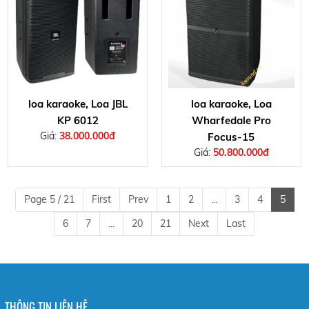
loa karaoke, Loa JBL
loa karaoke, Loa
KP 6012
Wharfedale Pro
Giá:
38.000.000đ
Focus-15
Giá:
50.800.000đ
Page 5 / 21
First
Prev
1
2
...
3
4
5
6
7
...
20
21
Next
Last
THÔNG TIN LIÊN HỆ